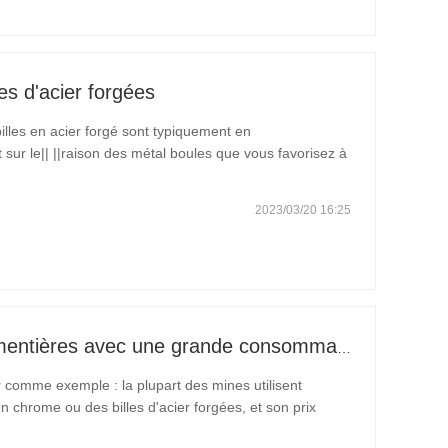
es d'acier forgées
illes en acier forgé sont typiquement en
 sur le|| ||raison des métal boules que vous favorisez à
2023/03/20 16:25
Les industries minières et cimentières avec une grande consommation de billes résistantes à l'usure ont une analyse détaillée des avantages économiques de l'utilisation de billes à haute teneur en chrome
er comme exemple : la plupart des mines utilisent
n chrome ou des billes d'acier forgées, et son prix
 et la consommation de corps de broyage par tonne de