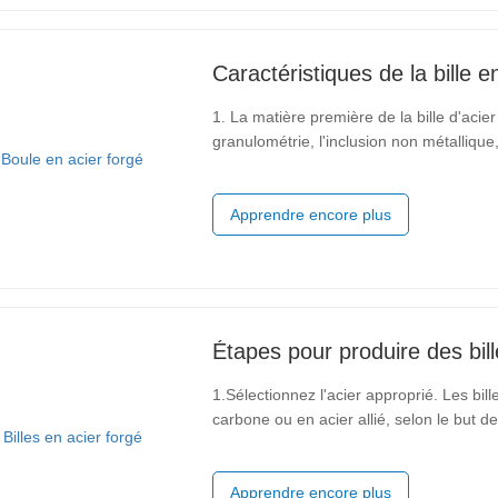
Caractéristiques de la bille e
1. La matière première de la bille d'acie
granulométrie, l'inclusion non métallique,
d'autres données sont conformes aux nor
caractéristiques d'un acier
Apprendre encore plus
Étapes pour produire des bil
1.Sélectionnez l'acier approprié. Les bil
carbone ou en acier allié, selon le but des 
traiter l'acier. Cette étape comprend gén
le traitement
Apprendre encore plus