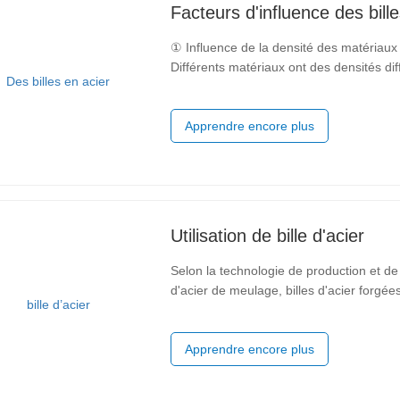
Facteurs d'influence des bille
① Influence de la densité des matériaux : bi
Différents matériaux ont des densités dif
la fonte, tandis que celle de l'acier allié
Apprendre encore plus
Utilisation de bille d'acier
Selon la technologie de production et de t
d'acier de meulage, billes d'acier forgées
traitement, il peut être divisé en billes d
acier au
Apprendre encore plus