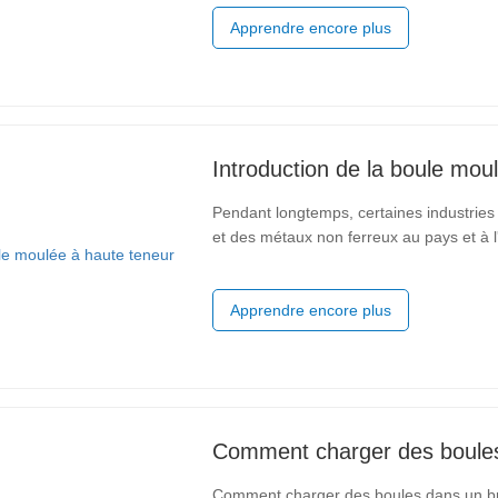
poudre de concentré est
Apprendre encore plus
Introduction de la boule mo
Pendant longtemps, certaines industries
et des métaux non ferreux au pays et à l'
chrome et des billes d'acier forgées com
que certains
Apprendre encore plus
Comment charger des boules
Comment charger des boules dans un broye