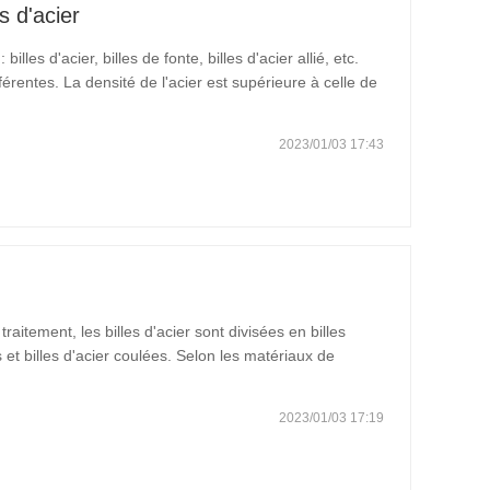
s d'acier
lles d'acier, billes de fonte, billes d'acier allié, etc.
férentes. La densité de l'acier est supérieure à celle de
 varie en fonction de la densité et de la teneur en
2023/01/03 17:43
raitement, les billes d'acier sont divisées en billes
 et billes d'acier coulées. Selon les matériaux de
'acier à roulement, billes en acier inoxydable, billes en
2023/01/03 17:19