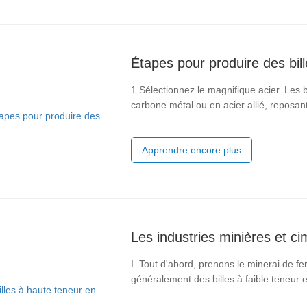
Étapes pour produire des bill
1.Sélectionnez le magnifique acier. Les b
carbone métal ou en acier allié, reposant
produire. 2.Pré traiter l'acier. Cette étape typiquement consiste en réchauffement traitement,
refroidissement et
Apprendre encore plus
I. Tout d'abord, prenons le minerai de f
généralement des billes à faible teneur e
actuel est d'environ 5 000 yuans/tonne,