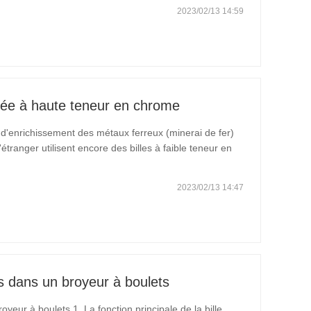
2023/02/13 14:59
ulée à haute teneur en chrome
 d'enrichissement des métaux ferreux (minerai de fer)
étranger utilisent encore des billes à faible teneur en
me abrasifs et sont encore largement utilisées. Bien
2023/02/13 14:47
 dans un broyeur à boulets
ur à boulets 1. La fonction principale de la bille