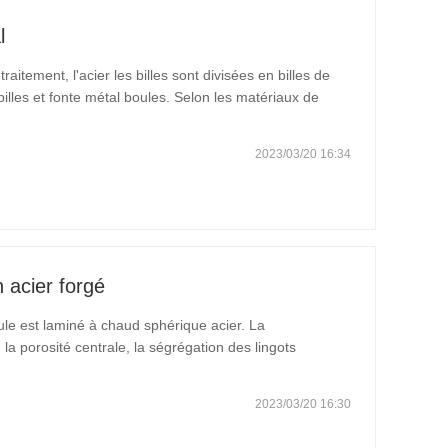
l
raitement, l'acier les billes sont divisées en billes de
billes et fonte métal boules. Selon les matériaux de
nt métal billes, inoxydable métal billes,
2023/03/20 16:34
n acier forgé
oule est laminé à chaud sphérique acier. La
 la porosité centrale, la ségrégation des lingots
es aux applicables dans tout le pays normes. Il a tous
2023/03/20 16:30