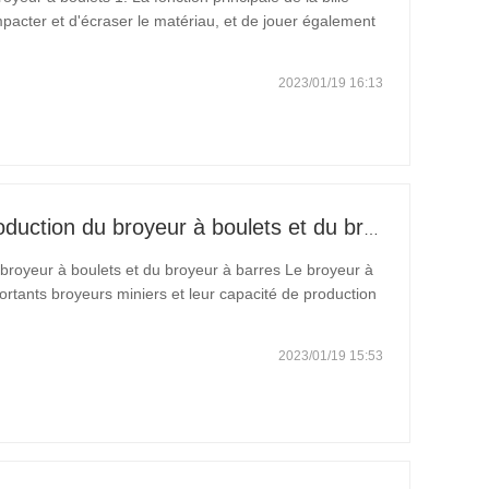
mpacter et d'écraser le matériau, et de jouer également
équent, le but du classement des billes d'acier est de
2023/01/19 16:13
Analyse de la capacité de production du broyeur à boulets et du broyeur à barres
 broyeur à boulets et du broyeur à barres Le broyeur à
ortants broyeurs miniers et leur capacité de production
 de broyage du minerai, taille des particules du minerai
2023/01/19 15:53