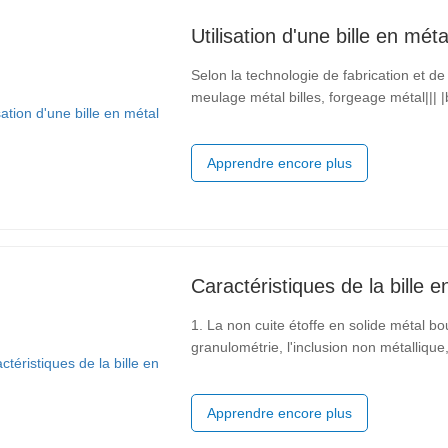
Utilisation d'une bille en méta
Selon la technologie de fabrication et de t
meulage métal billes, forgeage métal||| |
traitement, il peut être divisé en rouleme
carbone métal billes
Apprendre encore plus
Caractéristiques de la bille e
1. La non cuite étoffe en solide métal b
granulométrie, l'inclusion non métallique,
et différentes informations sont conform
les traits du haut de gamme
Apprendre encore plus