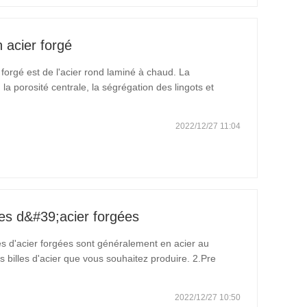
n acier forgé
r forgé est de l'acier rond laminé à chaud. La
 la porosité centrale, la ségrégation des lingots et
mes nationales en vigueur. Il possède toutes les
2022/12/27 11:04
les d&#39;acier forgées
les d'acier forgées sont généralement en acier au
billes d'acier que vous souhaitez produire. 2.Pre
éralement le traitement thermique, le refroidissement et
2022/12/27 10:50