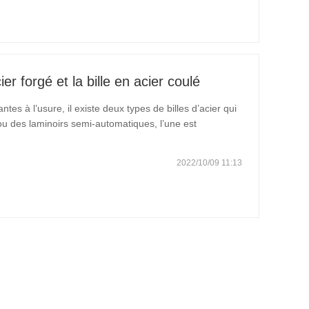
ier forgé et la bille en acier coulé
ntes à l’usure, il existe deux types de billes d’acier qui
ou des laminoirs semi-automatiques, l’une est
091-2019) et l’autre de billes en acier coulé (YB / T092-
2022/10/09 11:13