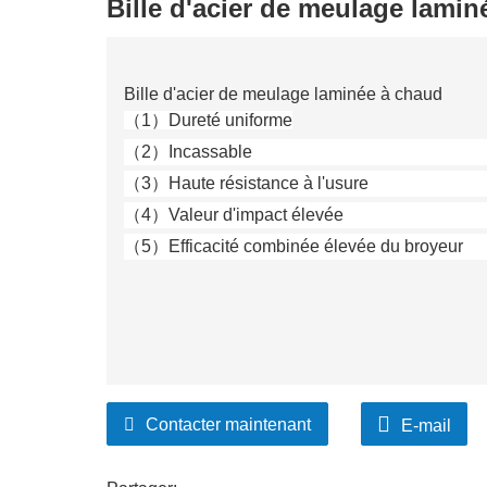
Bille d'acier de meulage lami
Bille d'acier de meulage laminée à chaud
（
1
）
Dureté uniforme
（
2
）
Incassable
（
3
）
Haute résistance à l'usure
（
4
）
Valeur d'impact élevée
（
5
）
Efficacité combinée élevée du broyeur
Contacter maintenant
E-mail