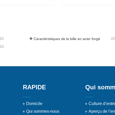
 de forger de l’acier
Meulage de forger de l’acie
acter maintenant
Contacter maintenant
-20
20
Caractéristiques de la bille en acier forgé
-20
RAPIDE
Qui somm
Domicile
Culture d’entr
Qui sommes-nous
Aperçu de l’en