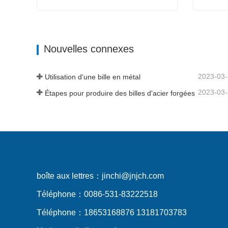
Boule en acier forgé
Meulage
Contacter maintenant
Cont
Nouvelles connexes
2023-03
Utilisation d'une bille en métal
2023-03
Étapes pour produire des billes d'acier forgées
boîte aux lettres：
jinchi@jnjch.com
Téléphone：
0086-531-83222518
Téléphone：
18653168876 13181703783