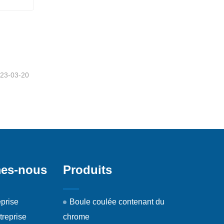
r
23-03-20
es-nous
Produits
eprise
Boule coulée contenant du
treprise
chrome