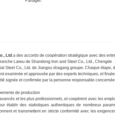
Partager:
., Ltd
a des accords de coopération stratégique avec des entr
,
 branche Laiwu de Shandong Iron and Steel Co., Ltd., Chengde
ial Steel Co., Ltd. de Jiangsu shagang groupe. Chaque étape, d
est examinée et approuvée par des experts techniques, et final
 été signée et confirmée par la personne responsable concernée
pements de production
avancés et les plus professionnels, et coopèrent avec les empl
our établir des statistiques authentiques de nombreux param
tionnent et transmettent en stricte conformité avec les exigence