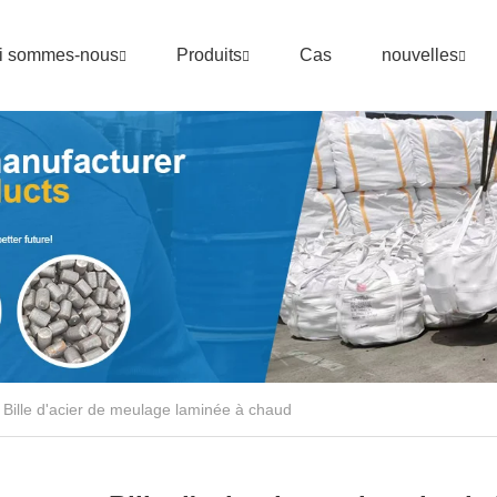
i sommes-nous
Produits
Cas
nouvelles
Bille d'acier de meulage laminée à chaud