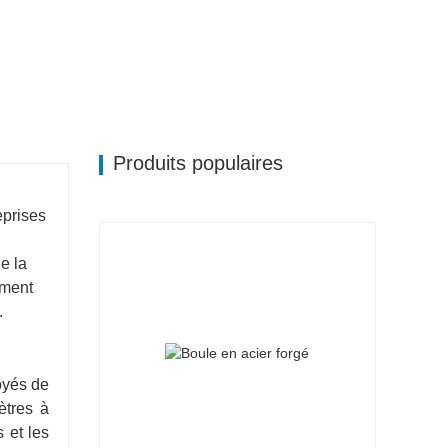
Produits populaires
eprises
e la
ement
.
oyés de
ètres à
s et les