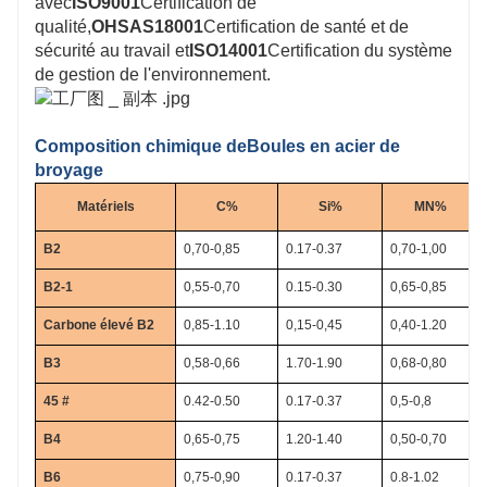
avec
ISO9001
Certification de
qualité,
OHSAS18001
Certification de santé et de
sécurité au travail et
ISO14001
Certification du système
de gestion de l'environnement.
Composition chimique de
Boules en acier de
broyage
Matériels
C%
Si%
MN%
B2
0,70-0,85
0.17-0.37
0,70-1,00
B2-1
0,55-0,70
0.15-0.30
0,65-0,85
Carbone élevé B2
0,85-1.10
0,15-0,45
0,40-1.20
B3
0,58-0,66
1.70-1.90
0,68-0,80
45 #
0.42-0.50
0.17-0.37
0,5-0,8
B4
0,65-0,75
1.20-1.40
0,50-0,70
B6
0,75-0,90
0.17-0.37
0.8-1.02