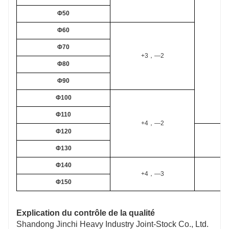
Φ50
Φ60
＞
Φ70
+3
，
—2
Φ80
Φ90
Φ100
Φ110
+4
，
—2
Φ120
＞
Φ130
Φ140
+4
，
—3
＞
Φ150
Explication du contrôle de la qualité
Shandong Jinchi Heavy Industry Joint-Stock Co., Ltd.