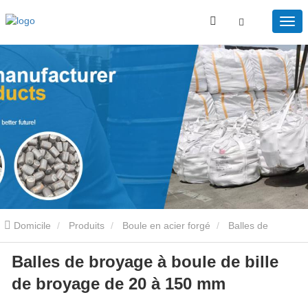
Domicile
Produits
Boule en acier forgé
Balles de
Balles de broyage à boule de bille
broyage à boule de bille de broyage de 20 à 150 mm
de broyage de 20 à 150 mm