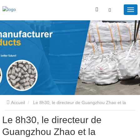
Accueil
Le 8h30, le directeur de Guangzhou Zhao et la
Le 8h30, le directeur de
technologie congolaise ont visité
Guangzhou Zhao et la